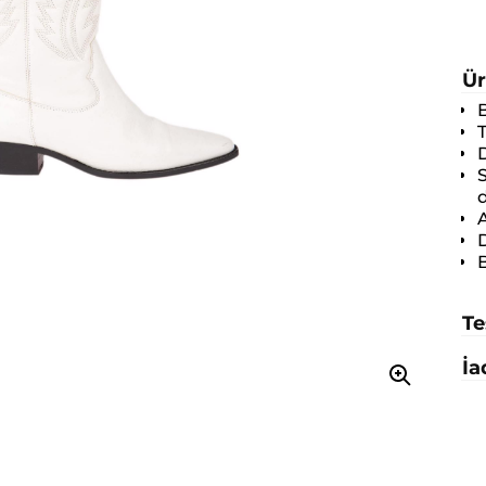
Ür
S
d
A
D
B
Te
İa