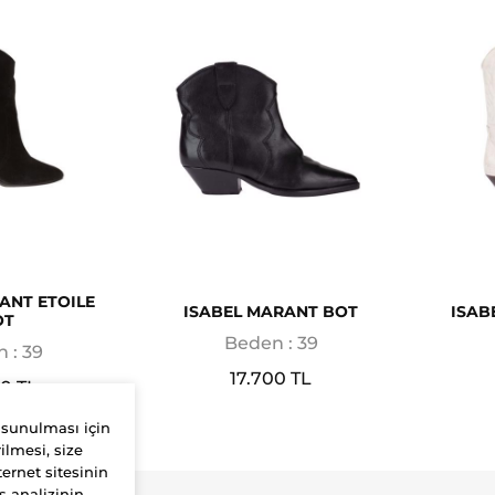
ANT ETOILE
ISABEL MARANT BOT
ISAB
OT
Beden : 39
 : 39
17.700 TL
00 TL
 sunulması için
ilmesi, size
ernet sitesinin
s analizinin