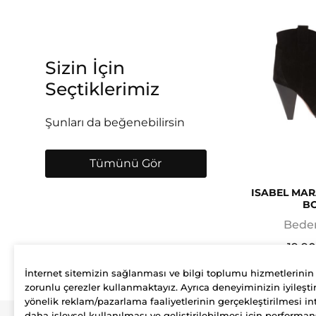
Sizin İçin
Seçtiklerimiz
Şunları da beğenebilirsin
Tümünü Gör
ISABEL MAR
B
Beden
19.9
İnternet sitemizin sağlanması ve bilgi toplumu hizmetlerinin
zorunlu çerezler kullanmaktayız. Ayrıca deneyiminizin iyileştir
yönelik reklam/pazarlama faaliyetlerinin gerçekleştirilmesi int
daha işlevsel kullanılması ve geliştirilebilmesi için performan