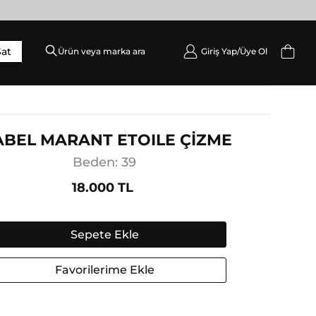
Sat
Giriş Yap/
Üye Ol
DIŞ GIYIM
Palto / Kaban / Pardösü
Mont
ABEL MARANT ETOILE ÇİZME
Ceket
Beden: 39
Yelek
18.000 TL
Sepete Ekle
Favorilerime Ekle