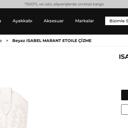
7500TL ve üstü alışverişlerde ücretsiz kargo
a
Ayakkabı
Aksesuar
Markalar
Bizimle 
YIM
SNEAKER
ALT GIYIM
e
Beyaz ISABEL MARANT ETOILE ÇİZME
 Gömlek
Sneaker
Pantolon
 / Sweatshirt
Jean Pantolon
IS
 Hırka
Etek
Gucci
Moncler
Şort
Helmut Lang
Prada
Isabel Marant
Saint Laurent
Jil Sander
Valentino
Jimmy Choo
Lanvin
Michael Kors