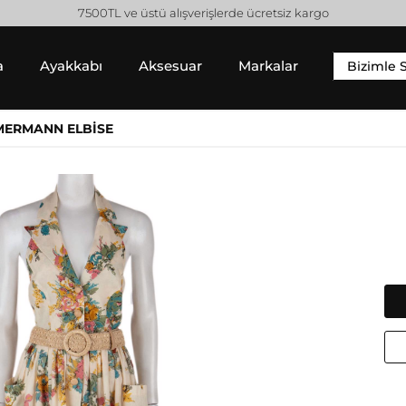
7500TL ve üstü alışverişlerde ücretsiz kargo
a
Ayakkabı
Aksesuar
Markalar
Bizimle 
YIM
SNEAKER
ALT GIYIM
MERMANN ELBİSE
 Gömlek
Sneaker
Pantolon
 / Sweatshirt
Jean Pantolon
 Hırka
Etek
Gucci
Moncler
Şort
Helmut Lang
Prada
Isabel Marant
Saint Laurent
Jil Sander
Valentino
Jimmy Choo
Lanvin
Michael Kors