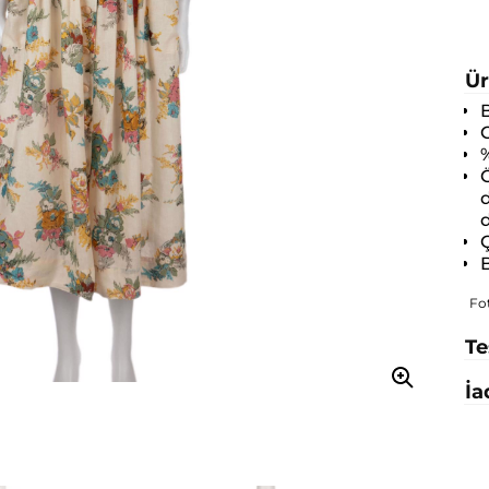
Ür
B
O
Ö
d
d
Ç
B
Fo
Te
İa