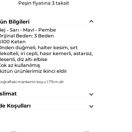
Peşin fiyatına 3 taksit
ün Bilgileri
ej - Sarı - Mavi - Pembe
rijinal Beden:
3 Beden
%100 Keten
nden düğmeli, halter kesim, sırt
ekolteli, iri cepli, hasır kemerli, astarsız,
esenli, diz altı elbise
ok az kullanılmış
ütün ürünlerimiz ikinci eldir
toğraftaki mankenin boyu 1.77cm.dir
slimat
de Koşulları