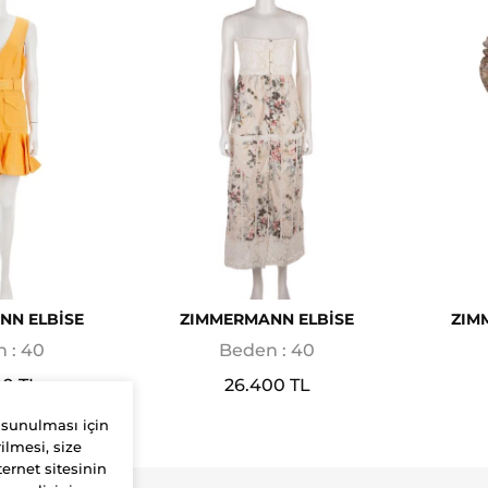
NN ELBİSE
ZIMMERMANN ELBİSE
ZIM
 : 40
Beden : 40
00 TL
26.400 TL
 sunulması için
ilmesi, size
ernet sitesinin