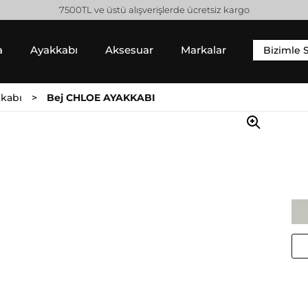
7500TL ve üstü alışverişlerde ücretsiz kargo
a
Ayakkabı
Aksesuar
Markalar
Bizimle 
YIM
SNEAKER
ALT GIYIM
kabı
Bej CHLOE AYAKKABI
 Gömlek
Sneaker
Pantolon
 / Sweatshirt
Jean Pantolon
 Hırka
Etek
Gucci
Moncler
Şort
Helmut Lang
Prada
Isabel Marant
Saint Laurent
Jil Sander
Valentino
Jimmy Choo
Lanvin
Michael Kors