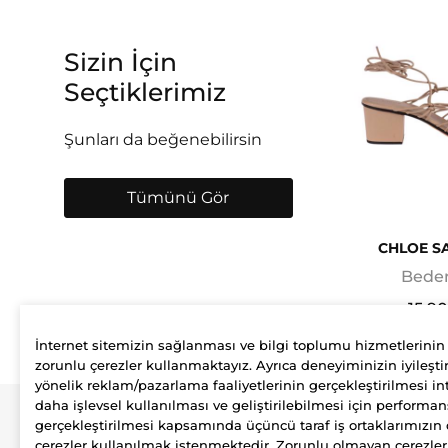
Sizin İçin
Seçtiklerimiz
Şunları da beğenebilirsin
Tümünü Gör
CHLOE S
Beden
15.9
İnternet sitemizin sağlanması ve bilgi toplumu hizmetlerinin
zorunlu çerezler kullanmaktayız. Ayrıca deneyiminizin iyileştir
yönelik reklam/pazarlama faaliyetlerinin gerçekleştirilmesi int
daha işlevsel kullanılması ve geliştirilebilmesi için performan
gerçekleştirilmesi kapsamında üçüncü taraf iş ortaklarımızın 
Şirket
Üyelik
çerezler kullanılmak istenmektedir. Zorunlu olmayan çerezle