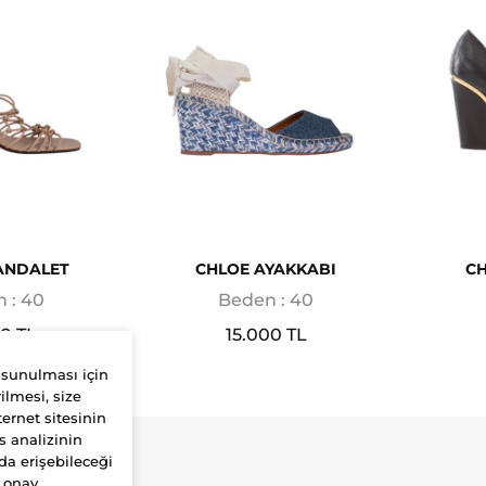
ANDALET
CHLOE AYAKKABI
CH
 : 40
Beden : 40
00 TL
15.000 TL
 sunulması için
ilmesi, size
ernet sitesinin
s analizinin
da erişebileceği
Yardım
r onay