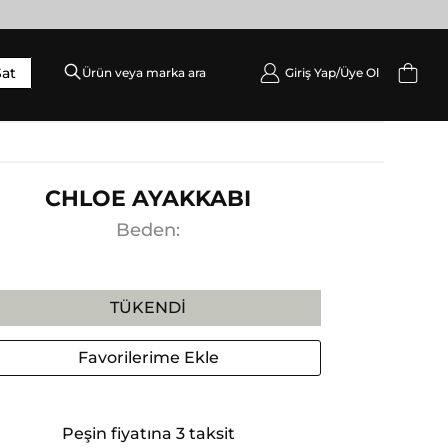
Sat
Giriş Yap/
Üye Ol
DIŞ GIYIM
Palto / Kaban / Pardösü
Mont
CHLOE AYAKKABI
Ceket
Beden:
Yelek
TÜKENDI
Favorilerime Ekle
Peşin fiyatına 3 taksit