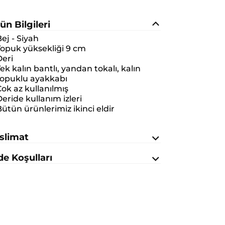
ün Bilgileri
ej - Siyah
Topuk yüksekliği 9 cm
Deri
ek kalın bantlı, yandan tokalı, kalın
topuklu ayakkabı
ok az kullanılmış
eride kullanım izleri
ütün ürünlerimiz ikinci eldir
slimat
de Koşulları