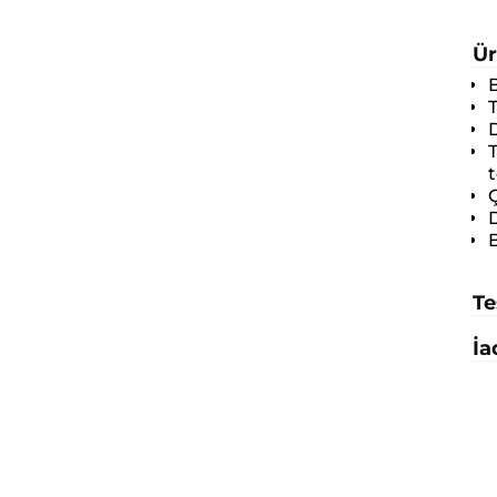
Ür
B
T
Ç
D
B
Te
İa